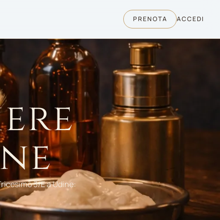
PRENOTA
ACCEDI
iere
ine
Tricesimo 3/E a Udine: