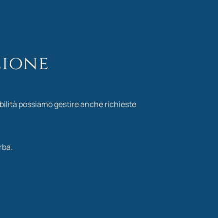
zione
ibilità possiamo gestire anche richieste
rba.