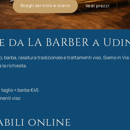
Scegli servizio e orario
Vedi prezzi
e da LA BARBER a Udi
barba, rasatura tradizionale e trattamenti viso. Siamo in Via T
 la richiesta.
 taglio + barba €45
menti viso
abili online