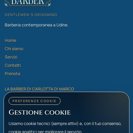
GENTLEMEN'S GROOMING
Barberia contemporanea a Udine.
Home
Chi siamo
Servizi
Contatti
Prenota
LA BARBER DI CARLOTTA DI MARCO
Via Tricesimo 3/E - 33100 - UDINE
PREFERENZE COOKIE
Tel: +39 352 046 3602
Gestione cookie
Email: info@labarber.it
Usiamo cookie tecnici (sempre attivi) e, con il tuo consenso,
cookie analitici per migliorare il servizio.
Privacy